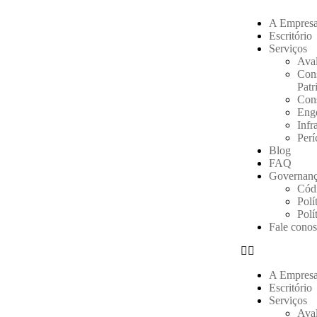
A Empres
Escritório
Serviços
Aval
Cons
Patr
Cons
Eng
Infr
Perí
Blog
FAQ
Governanç
Códi
Polí
Polí
Fale cono
A Empres
Escritório
Serviços
Aval