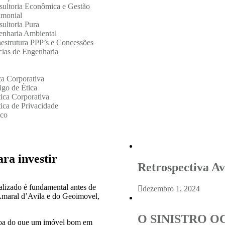
ultoria Econômica e Gestão
imonial
ultoria Pura
enharia Ambiental
aestrutura PPP’s e Concessões
cias de Engenharia
a Corporativa
go de Ética
tica Corporativa
tica de Privacidade
sco
ra investir
Retrospectiva Av
alizado é fundamental antes de
dezembro 1, 2024
a Amaral d’Avila e do Geoimovel,
O SINISTRO O
boa do que um imóvel bom em