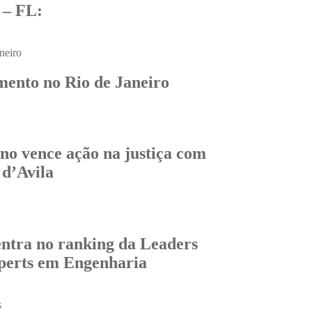
– FL:
ento no Rio de Janeiro
o vence ação na justiça com
 d’Avila
entra no ranking da Leaders
perts em Engenharia