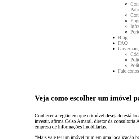
Cons
Patr
Cons
Eng
Infr
Perí
Blog
FAQ
Governanç
Códi
Polí
Polí
Fale cono
Veja como escolher um imóvel pa
Conhecer a região em que o imóvel desejado está loc
investir, afirma Celso Amaral, diretor da consultori
empresa de informações imobiliárias.
“Mais vale ter um imóvel ruim em uma localização 