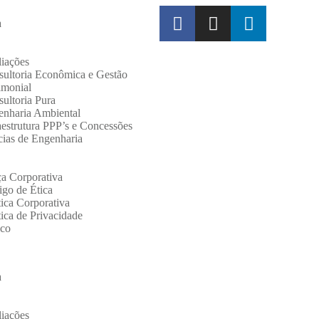
a
iações
ultoria Econômica e Gestão
imonial
ultoria Pura
enharia Ambiental
aestrutura PPP’s e Concessões
cias de Engenharia
a Corporativa
go de Ética
tica Corporativa
tica de Privacidade
sco
a
iações