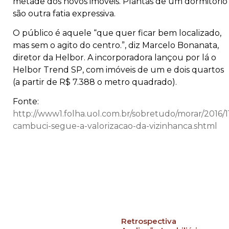
metade dos novos imóveis. Plantas de um dormitório
são outra fatia expressiva.
O público é aquele “que quer ficar bem localizado,
mas sem o agito do centro.”, diz Marcelo Bonanata,
diretor da Helbor. A incorporadora lançou por lá o
Helbor Trend SP, com imóveis de um e dois quartos
(a partir de R$ 7.388 o metro quadrado).
Fonte:
http://www1.folha.uol.com.br/sobretudo/morar/2016/1
cambuci-segue-a-valorizacao-da-vizinhanca.shtml
Retrospectiva