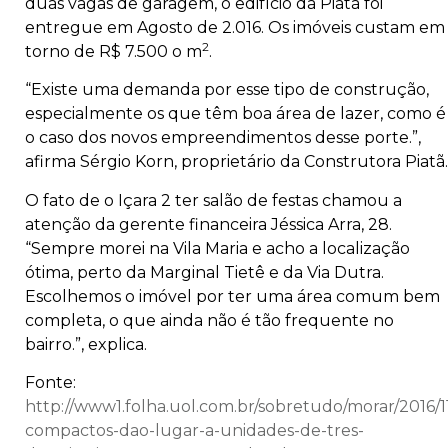
duas vagas de garagem, o edifício da Piatã foi
entregue em Agosto de 2.016. Os imóveis custam em
2
torno de R$ 7.500 o m
.
“Existe uma demanda por esse tipo de construção,
especialmente os que têm boa área de lazer, como é
o caso dos novos empreendimentos desse porte.”,
afirma Sérgio Korn, proprietário da Construtora Piatã.
O fato de o Içara 2 ter salão de festas chamou a
atenção da gerente financeira Jéssica Arra, 28.
“Sempre morei na Vila Maria e acho a localização
ótima, perto da Marginal Tietê e da Via Dutra.
Escolhemos o imóvel por ter uma área comum bem
completa, o que ainda não é tão frequente no
bairro.”, explica.
Fonte:
http://www1.folha.uol.com.br/sobretudo/morar/2016/1
compactos-dao-lugar-a-unidades-de-tres-