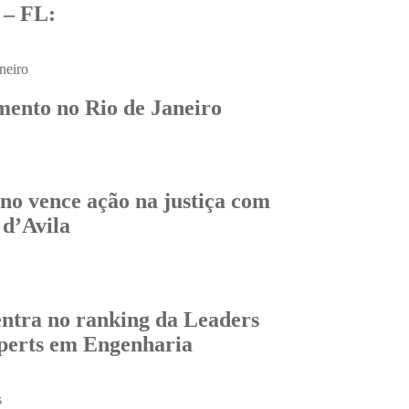
– FL:
ento no Rio de Janeiro
o vence ação na justiça com
 d’Avila
entra no ranking da Leaders
perts em Engenharia