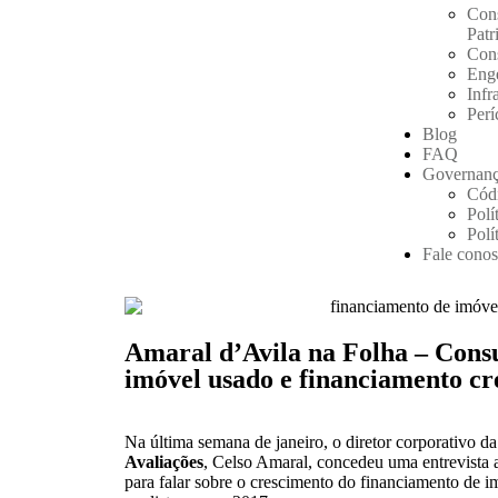
Cons
Patr
Cons
Eng
Infr
Perí
Blog
FAQ
Governanç
Códi
Polí
Polí
Fale cono
Amaral d’Avila na Folha – Cons
imóvel usado e financiamento cr
Na última semana de janeiro, o diretor corporativo d
Avaliações
, Celso Amaral, concedeu uma entrevista
para falar sobre o crescimento do financiamento de 