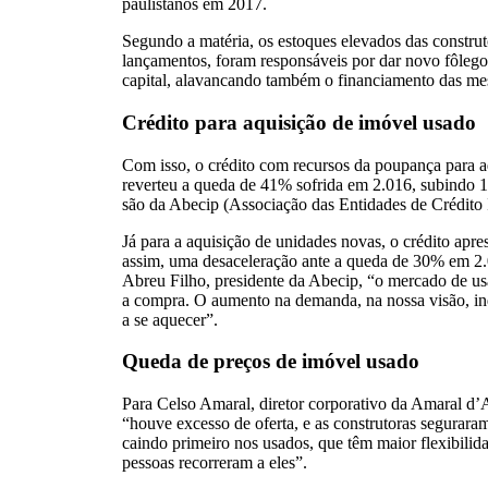
paulistanos em 2017.
Segundo a matéria, os estoques elevados das constru
lançamentos, foram responsáveis por dar novo fôleg
capital, alavancando também o financiamento das m
Crédito para aquisição de imóvel usado
Com isso, o crédito com recursos da poupança para a
reverteu a queda de 41% sofrida em 2.016, subindo 
são da Abecip (Associação das Entidades de Crédito I
Já para a aquisição de unidades novas, o crédito ap
assim, uma desaceleração ante a queda de 30% em 2.
Abreu Filho, presidente da Abecip, “o mercado de us
a compra. O aumento na demanda, na nossa visão, in
a se aquecer”.
Queda de preços de imóvel usado
Para Celso Amaral, diretor corporativo da Amaral d’
“houve excesso de oferta, e as construtoras segurar
caindo primeiro nos usados, que têm maior flexibilid
pessoas recorreram a eles”.