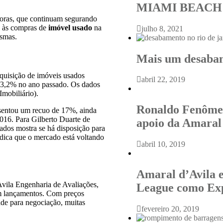
MIAMI BEACH 
toras, que continuam segurando
o às compras de
imóvel usado
na
julho 8, 2021
esmas.
Mais um desabam
quisição de imóveis usados
abril 22, 2019
13,2% no ano passado. Os dados
mobiliário).
Ronaldo Fenômen
resentou um recuo de 17%, ainda
016. Para Gilberto Duarte de
apoio da Amaral
ados mostra se há disposição para
dica que o mercado está voltando
abril 10, 2019
Amaral d’Avila 
Avila Engenharia de Avaliações,
League como Ex
am lançamentos. Com preços
ade para negociação, muitas
fevereiro 20, 2019