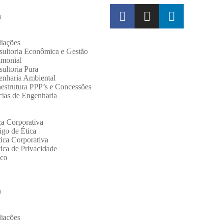
a
iações
ultoria Econômica e Gestão
imonial
ultoria Pura
enharia Ambiental
aestrutura PPP’s e Concessões
cias de Engenharia
a Corporativa
go de Ética
tica Corporativa
tica de Privacidade
sco
a
iações