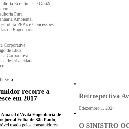
ultoria Econômica e Gestão
imonial
ultoria Pura
enharia Ambiental
aestrutura PPP’s e Concessões
cias de Engenharia
a Corporativa
go de Ética
tica Corporativa
tica de Privacidade
sco
umidor recorre a
Retrospectiva Av
esce em 2017
dezembro 1, 2024
a
Amaral d’Avila Engenharia de
 ao
jornal Folha de São Paulo
,
O SINISTRO O
imóvel usado pelos consumidores