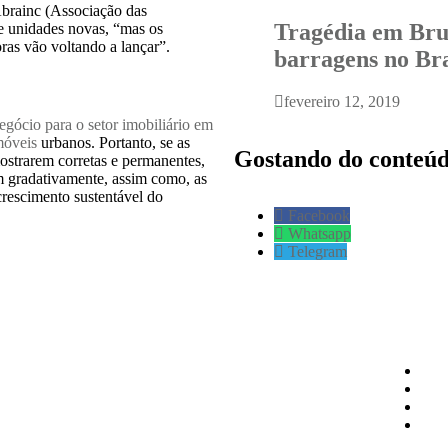
brainc (Associação das
Tragédia em Bru
de unidades novas, “mas os
ras vão voltando a lançar”.
barragens no Bra
fevereiro 12, 2019
gócio para o setor imobiliário em
móveis
urbanos. Portanto, se as
Gostando do conteú
ostrarem corretas e permanentes,
m gradativamente, assim como, as
crescimento sustentável do
Facebook
Whatsapp
Telegram