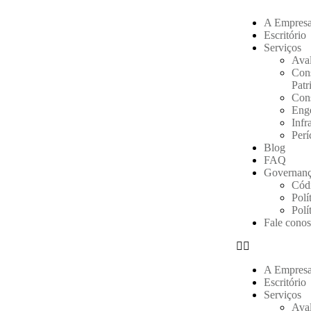
A Empres
Escritório
Serviços
Aval
Cons
Patr
Cons
Eng
Infr
Perí
Blog
FAQ
Governanç
Códi
Polí
Polí
Fale cono
A Empres
Escritório
Serviços
Aval